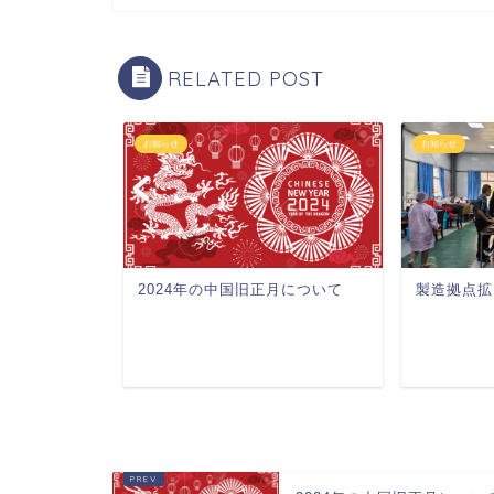
RELATED POST
お知らせ
お知らせ
感染拡大に
2024年の中国旧正月について
製造拠点拡
いて