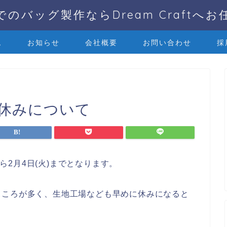
でのバッグ製作ならDream Craftへお
ム
お知らせ
会社概要
お問い合わせ
採
月休みについて
から2月4日(火)までとなります。
ところが多く、生地工場なども早めに休みになると